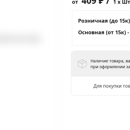
409 ₽ /
от
1 x Ш
Розничная (до 15к)
Основная (от 15к) 
Наличие товара, ва
при оформлении за
Для покупки то