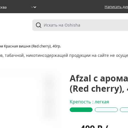
Написать ди
ом Красная вишня (Red cherry), 40гр.
ов, табачной, никотинсодержащей продукции на сайте не осуще
Afzal с аро
(Red cherry), 
16
Крепость : легкая