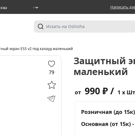
Написать ди
ный экран ESS v2 под калауд маленький
Защитный эк
маленький
79
990 ₽ /
от
1 x Ш
Розничная (до 15к)
Основная (от 15к) 