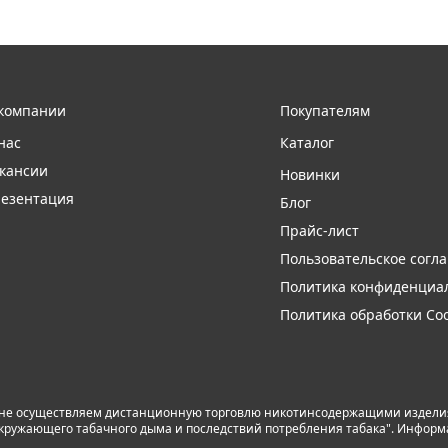
компании
Покупателям
нас
Каталог
кансии
Новинки
езентация
Блог
Прайс-лист
Пользовательское согл
Политика конфиденциа
Политика обработки Coo
 не осуществляем дистанционную торговлю никотинсодержащими изделиям
я окружающего табачного дыма и последствий потребления табака". Инфор