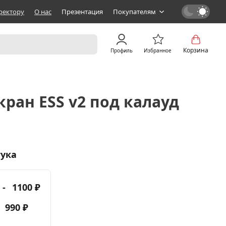
ректору
О нас
Презентация
Покупателям
Корзина
Профиль
Избранное
ран ESS v2 под калауд
тука
 -
1100 ₽
-
990 ₽