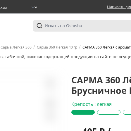
Написать ди
/
/
Сарма Лёгкая 360
Сарма 360 Лёгкая 40 гр
САРМА 360 Лёгкая с аромат
ов, табачной, никотинсодержащей продукции на сайте не осуще
САРМА 360 Л
Брусничное П
1
Крепость : легкая