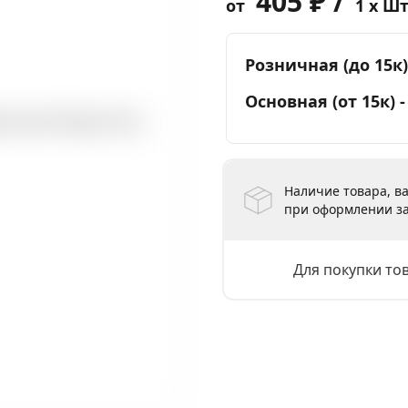
405 ₽ /
от
1 x Ш
Розничная (до 15к)
Основная (от 15к) 
Наличие товара, ва
при оформлении за
Для покупки то