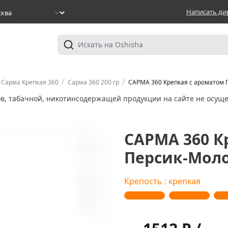
Написать ди
/
/
Сарма Крепкая 360
Сарма 360 200 гр
САРМА 360 Крепкая с ароматом П
ов, табачной, никотинсодержащей продукции на сайте не осуще
САРМА 360 К
Персик-Молок
0
Крепость : крепкая