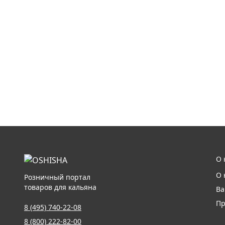
О 
О 
Розничный портал
товаров для кальяна
Ва
Пр
8 (495) 740-22-08
8 (800) 222-82-00