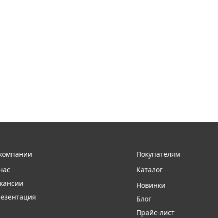
компании
Покупателям
нас
Каталог
кансии
Новинки
езентация
Блог
Прайс-лист