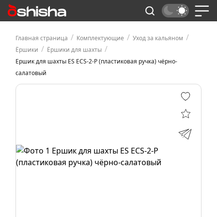
/
/
/
Главная страница
Комплектующие
Уход за кальяном
/
/
Ёршики
Ёршики для шахты
Ершик для шахты ES ECS-2-P (пластиковая ручка) чёрно-
салатовый