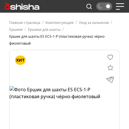
/
/
/
Главная страница
Комплектующие
Уход за кальяном
/
/
Ёршики
Ёршики для шахты
Ершик для шахты ES ECS-1-P (пластиковая ручка) чёрно-
фиолетовый
ХИТ