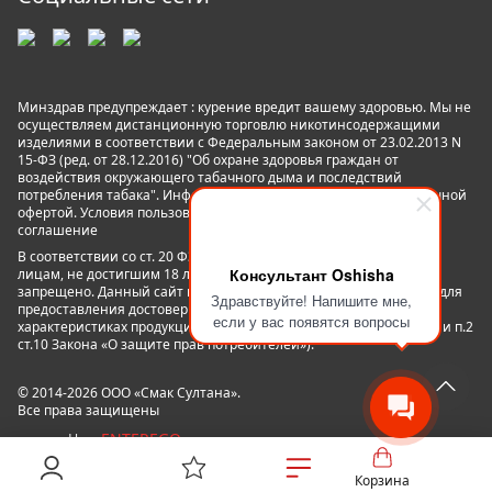
Минздрав предупреждает : курение вредит вашему здоровью. Мы не
осуществляем дистанционную торговлю никотинсодержащими
изделиями в соответствии с Федеральным законом от 23.02.2013 N
15-ФЗ (ред. от 28.12.2016) "Об охране здоровья граждан от
воздействия окружающего табачного дыма и последствий
потребления табака". Информация на сайте не является публичной
офертой. Условия пользования сайтом
Пользовательское
соглашение
В соответствии со ст. 20 ФЗ №15 «Об охране здоровья граждан»
Консультант Oshisha
лицам, не достигшим 18 лет пользование данным сайтом
запрещено. Данный сайт не является рекламой, а служит лишь для
Здравствуйте! Напишите мне,
предоставления достоверной информации о свойствах,
если у вас появятся вопросы
характеристиках продукции и её наличии в магазинах сети. (п.1 и п.2
ст.10 Закона «О защите прав потребителей»).
© 2014-2026 ООО «Смак Султана».
Все права защищены
ENTEREGO
powered by
Корзина