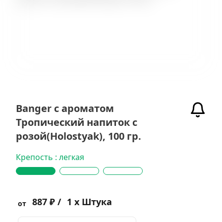
Banger с ароматом
Тропический напиток с
розой(Holostyak), 100 гр.
Крепость : легкая
887 ₽ /
1 x Штука
от